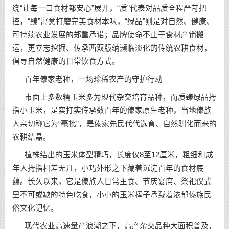
绕“让每一口食材都安心”展开，“质”代表对品质全程严苛把
控，“臻”寓意打磨完美食材本味，“绿品”则是对自然、健康、
可持续农业发展的郑重承诺；品牌使命不止于食材产销搬
运，更立志挖掘、传承西双版纳濒临淡化的传统农耕食材，
倡导自然健康的日常饮食方式。
百年傣家老种，一场珍稀农产的守护行动
市面上多数糯玉米多为现代杂交培育品种，而质臻绿品拇
指小玉米，是实打实传承数百年的傣家原生老种，当地傣族
人亲切称它为“毫批”，是傣家先民代代选育、自然驯化而来的
农耕结晶。
植株结出的玉米体型精巧，长度仅8至12厘米，粗细和成
年人拇指相差无几，小巧外形之下藏着沉淀百年的食材底
蕴。长久以来，它是傣族人日常主食、节庆宴席、祭祀仪式
里不可或缺的特色吃食，小小的玉米棒子承载着浓郁傣族民
俗文化记忆。
现代农业高速量产浪潮之下，高产杂交品种大面积普及，