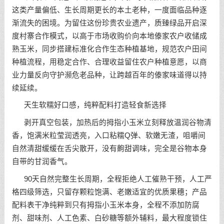
这类产量偏低、生长周期更长的本土老种，一度面临品种逐
渐流失的困境。为留住这份珍贵农业遗产，质臻绿品开启深
度村寨合作模式，以高于市场收购价向本地傣家农户收储成
熟玉米，同步搭建标准化合作生态种植基地，规范农户田间
种植流程，用稳定合作、合理收益留住农户种植意愿，以商
业力量反向守护濒危老品种，让跨越百年的傣家味道得以持
续延续。
天生软糯好口感，纯粹配料打造轻食新选择
剥开真空包装，加热后的拇指小玉米立刻释放温润谷物清
香，饱满米粒莹润透亮，入口粘糯Q弹、软嫩无渣，咀嚼间
自然清甜缓缓在舌尖散开，没有齁甜调味，完全是谷物本身
自带的甘润香气。
90天自然完整生长周期，全程拒绝人工催熟干预，人工严
格四级筛选，只留存颗粒饱满、老嫩适宜的优质果穗；产品
配料表干净纯粹到只有拇指小玉米本身，全程不添加防腐
剂、甜味剂、人工色素、白砂糖等额外辅料，最大程度锁住