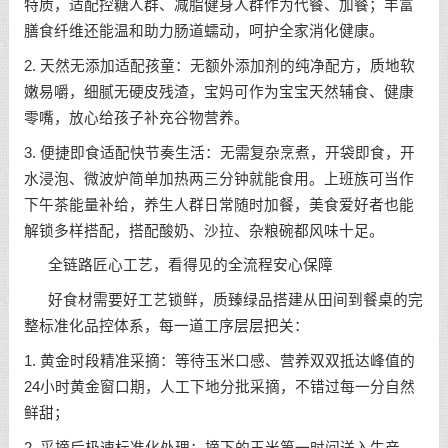
特质，适配控糖人群、减脂健身人群作为代餐、加餐；丰富
膳食纤维还能温和助力肠道蠕动，呵护全家消化健康。
2. 天然无添加适配孩童：无额外添加剂的纯净配方，质地软
嫩易嚼，细腻无硬皮残渣，宝妈可作为宝宝天然辅食、健康
零嘴，放心给孩子补充谷物营养。
3. 便捷即食适配快节奏生活：无需复杂烹煮，开袋即食，开
水浸泡、微波炉简单加热两三分钟就能食用。上班族可当作
下午茶能量补给，养生人群日常随时加餐，美食爱好者也能
解锁多样搭配，搭配酸奶、沙拉、杂粮碗都风味十足。
全链路匠心工艺，看得见的全流程安心保障
好食材需要好工艺锁鲜，质臻绿品搭建从田间到餐桌的完
整标准化品控体系，每一道工序层层把关：
1. 黄金时段精准采摘：等待玉米口感、营养双双抵达峰值的
24小时黄金窗口期，人工下地分批采摘，不错过每一分自然
鲜甜；
2. 采摘后极速标准化处理：摘下的玉米第一时间送入生产