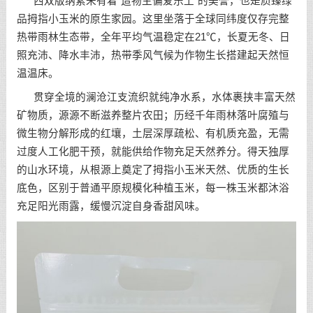
西双版纳素来有着“造物主偏爱乐土”的美誉，也是质臻绿
品拇指小玉米的原生家园。这里坐落于全球同纬度仅存完整
热带雨林生态带，全年平均气温稳定在21℃，长夏无冬、日
照充沛、降水丰沛，热带季风气候为作物生长搭建起天然恒
温温床。
贯穿全境的澜沧江支流织就纯净水系，水体裹挟丰富天然
矿物质，源源不断滋养整片农田；历经千年雨林落叶腐殖与
微生物分解形成的红壤，土层深厚疏松、有机质充盈，无需
过度人工化肥干预，就能供给作物充足天然养分。得天独厚
的山水环境，从根源上奠定了拇指小玉米天然、优质的生长
底色，区别于普通平原规模化种植玉米，每一株玉米都沐浴
充足阳光雨露，缓慢沉淀自身香甜风味。