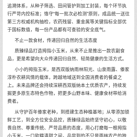
追溯体系，从种子筛选、田间管护到加工封装，每个环节执
行严苛内控标准；恪守“每一批次必检测”原则，成品统一送往
第三方权威机构抽检，农药残留、重金属等关键指标全部优
于国标数值，每一份产品都有可查验的安全底气。
不止一款食材，传递回归自然的生活态度
质臻绿品打造拇指小玉米，从来不止是推出一款农副食
品，更是希望向大众传递回归自然、轻简健康的生活方式。
小小的拇指玉米，是西双版纳雨林阳光、山泉雨露、傣家
淳朴农耕风情的载体，跨越地域送到全国消费者的餐桌之
上。未来品牌还会持续深耕西双版纳本土优质农产，持续发
掘更多原生态特色作物，把更多山野本味、健康食材带给消
费者。
从守护百年傣家老种，到搭建生态种植基地；从零添加锁
鲜工艺，到全方位安全品控，质臻绿品始终坚守初心，以敬
畏自然、尊重传统、严苛品质的态度，用心打磨每一根拇指
小玉米。一口软糯清甜之间，品尝到的不只是雨林农产的独