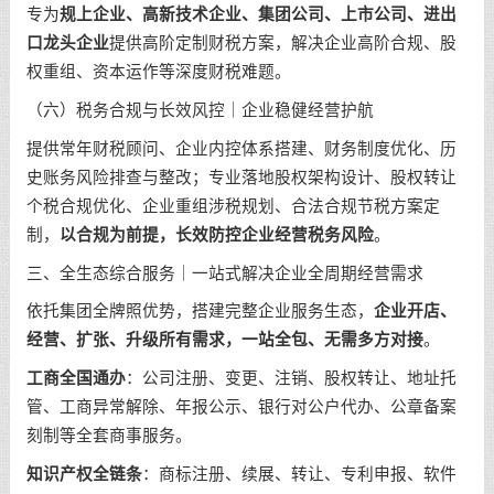
专为
规上企业、高新技术企业、集团公司、上市公司、进出
口龙头企业
提供高阶定制财税方案，解决企业高阶合规、股
权重组、资本运作等深度财税难题。
（六）税务合规与长效风控｜企业稳健经营护航
提供常年财税顾问、企业内控体系搭建、财务制度优化、历
史账务风险排查与整改；专业落地股权架构设计、股权转让
个税合规优化、企业重组涉税规划、合法合规节税方案定
制，
以合规为前提，长效防控企业经营税务风险
。
三、全生态综合服务｜一站式解决企业全周期经营需求
依托集团全牌照优势，搭建完整企业服务生态，
企业开店、
经营、扩张、升级所有需求，一站全包、无需多方对接
。
工商全国通办
：公司注册、变更、注销、股权转让、地址托
管、工商异常解除、年报公示、银行对公户代办、公章备案
刻制等全套商事服务。
知识产权全链条
：商标注册、续展、转让、专利申报、软件