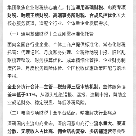
集团聚焦企业财税核心痛点，打造
通用基础财税、电商专项
财税、跨境王牌财税、高端事务所财税、合规风控优化
五大
核心服务赛道，适配全行业、全体量企业发展需求。
（一）通用基础财税｜企业刚需标准化托管
面向全国各行业企业、个体工商户提供标准化、常态化财税
托管：代理记账、月度账务处理、全税种纳税申报、旧账乱
账梳理整改、财务核算优化、成本精细化管控、企业财务制
度搭建、月度税务风险体检、全国税收优惠政策匹配与落地
申报。
全业务执行
会计—主管—税务师三级审核机制
，整体服务误
差率
低于0.1%
，从源头杜绝错报、漏报、逾期申报，帮助企
业规范财务、稳定税盘、降低涉税风险。
（二）电商专项财税｜全平台适配，精准解决行业痛点
深耕国内主流电商业态，深度洞悉电商行业
流水量大、渠道
分散、无票收入占比高、佣金结构复杂、多店铺运营
等典型