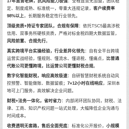
17年直营老牌，抗风险能力极强
：全程直营无加盟，团队稳
定、制度成熟、标准统一，零重大违规记录，
客户续费率
98%以上
，长期服务稳定性行业领先。
顶级资质+持证专家团队，合规有保障
：依托TSC5最高涉税
信用、双事务所硬核资质，严格对标金税四期大数据监管，
风险前置、合规先行
。
真实跨境平台实操经验，行业差异化领先
：自有全平台跨境
运营实战经验，懂规则、懂流水、懂退税、懂痛点，
比普通
代账公司更懂跨境，比运营公司更懂财税合规
。
数字化智能财税，响应高效极速
：自研智慧财税系统自动风
控预警、智能做账、数据留痕；
7×12小时在线响应
，深圳本
地可上门服务，高效解决企业问题。
财税+法务一体化，省时省力
：内部闭环团队协同，财税、法
律、工商、知识产权问题一站式处理，大幅降低企业沟通与
时间成本。
收费透明无套路，售后全面兜底
：标准化公开报价，
小规模