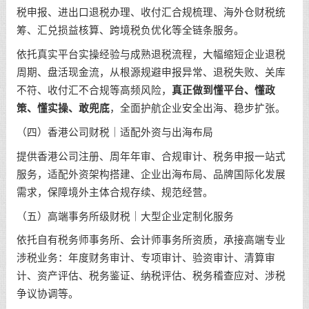
税申报、进出口退税办理、收付汇合规梳理、海外仓财税统
筹、汇兑损益核算、跨境税负优化等全链条服务。
依托真实平台实操经验与成熟退税流程，大幅缩短企业退税
周期、盘活现金流，从根源规避申报异常、退税失败、关库
不符、收付汇不合规等高频风险，
真正做到懂平台、懂政
策、懂实操、敢兜底
，全面护航企业安全出海、稳步扩张。
（四）香港公司财税｜适配外资与出海布局
提供香港公司注册、周年年审、合规审计、税务申报一站式
服务，适配外资架构搭建、企业出海布局、品牌国际化发展
需求，保障境外主体合规存续、规范经营。
（五）高端事务所级财税｜大型企业定制化服务
依托自有税务师事务所、会计师事务所资质，承接高端专业
涉税业务：年度财务审计、专项审计、验资审计、清算审
计、资产评估、税务鉴证、纳税评估、税务稽查应对、涉税
争议协调等。