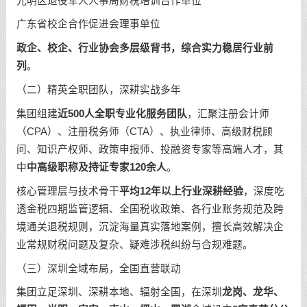
光明区退役军人人事局财税培训合作单位
广东省校企合作促进会理事单位
政企、校企、行业协会多层级背书，综合实力稳居行业前
列
。
（二）精英全职团队，深耕实战多年
集团组建
近500人全职专业化服务团队
，汇聚注册会计师
（CPA）、注册税务师（CTA）、执业律师、高级财税顾
问、知识产权师、政策申报师、投融资专家等高端人才，其
中
中高级职称及持证专家120余人
。
核心管理层与技术骨干
平均12年以上行业深耕经验
，深度吃
透金税四期监管逻辑、全国税收政策、各行业账务规范及跨
境通关退税规则，沉淀海量真实落地案例，擅长高效解决企
业常规财税问题及复杂、疑难涉税纠纷与合规难题。
（三）深圳全域布局，全国直营联动
集团立足深圳、深耕本地、辐射全国，在深圳
龙岗、龙华、