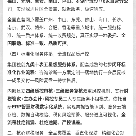
福田、光明、宝安、南山、坪山、罗湖
全域设立
8家直营分公
司
，实现深圳片区全覆盖、就近服务、极速响应。
全国直营网点覆盖广州、中山、东莞、佛山、海口、长沙、
南京、武汉、赣州、合肥、香港等重点城市，统一服务标
准、统一质控体系、统一收费规范，真正实现
一地委托、全
国联动、标准一致、品质可控
。
（四）标准化服务体系，全流程品质严控
集团独创
九类十表五星级服务体系
，配套成熟的
七步闭环标
准化作业流程
：咨询诊断—方案定制—落地执行—多层复核
—成果交付—风险复盘—持续售后。
内部建立
四级质控审核+三级账务复核
双重风控机制，实行
财
税管家+主办会计+风控专员
三人专属服务小组模式。依托自
研
ERP智慧财税数字化系统
，实现票据智能识别、账务云端
存档、数据自动校验、税负风险预警、服务进度可视化，
全
流程杜绝错漏、杜绝逾期、严控误差
。
二、核心财税服务｜全品类覆盖 · 垂直化深耕 · 精细化合规