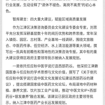
行业发展，生动诠释了“退休不褪色、离岗不离责”的初心本
色。
智库建言：四大重大建议，赋能区域高质量发展
作为江津区决策咨询委员会文化建设专委会专家，刘思
平充分发挥深耕基层数十年的阅历优势和跨界思维，常年深
入镇街、园区、古村落、产业基地一线调研，围绕文旅融
合、中医药传承、低空经济、水上清洁能源等重大领域，撰
写出一批具有前瞻性和落地性的决策咨询专报，其中有的重
大建议获得区政府主要领导批示被纳入发展规划。
一是依托任应秋中医学说打造西部药谷。 他深挖江津籍
国医泰斗任应秋的学术思想与文化价值，撰写了《关于依托
任应秋中医学说打造中医文化发展论坛建设西部药谷的建
议》，提出搭建国家级中医药文化论坛，布局道地中药材种
植、康养文旅、饮片加工全产业链，推动“中医文化IP+西部
药谷+银发康养”融合发展。该建议已获区政府主要领导批
示，纳入江津中医药产业长远发展规划。