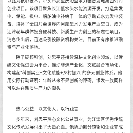
以此为核心技术，牵头布局重庆船型水力装备发电集团公司
创业项目。该项目聚焦长江低水头水能资源开发，打造集发
电、储能、换电、船舶油电补给于一体的浮动式水力发电装
备，填补了全国乃至世界内河船型水力发电产业空白，成为
江津老年群体投身硬科技、新质生产力创业的标志性项目。
消息传出后，迅速吸引投融资机构关注，目前正有序推进融
资与产业化落地。
除了硬核科创，刘思平还持续深耕文化创业领域，以传
统文化促进会为平台，推动非遗产业化、文旅融合市场化，
构建起“科创实业+文化赋能+乡村振兴”的多元创业体系。他
用实际行动证明：年龄从来不是创新的障碍，银发一族同样
可以站在新质生产力的潮头。
热心公益：以文化人，以行践言
多年来，刘思平热心文化公益事业，为江津区优秀传统
文化传承发展付出了大量心血。他协助部分镇街和企业完成