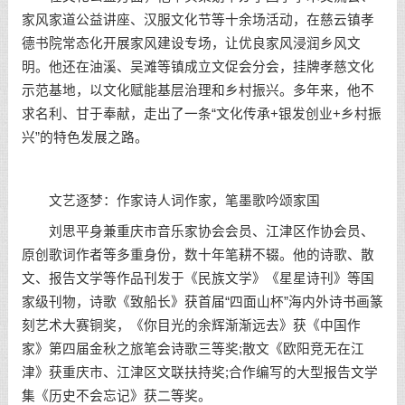
家风家道公益讲座、汉服文化节等十余场活动，在慈云镇孝
德书院常态化开展家风建设专场，让优良家风浸润乡风文
明。他还在油溪、吴滩等镇成立文促会分会，挂牌孝慈文化
示范基地，以文化赋能基层治理和乡村振兴。多年来，他不
求名利、甘于奉献，走出了一条“文化传承+银发创业+乡村振
兴”的特色发展之路。
文艺逐梦：作家诗人词作家，笔墨歌吟颂家国
刘思平身兼重庆市音乐家协会会员、江津区作协会员、
原创歌词作者等多重身份，数十年笔耕不辍。他的诗歌、散
文、报告文学等作品刊发于《民族文学》《星星诗刊》等国
家级刊物，诗歌《致船长》获首届“四面山杯”海内外诗书画篆
刻艺术大赛铜奖，《你目光的余辉渐渐远去》获《中国作
家》第四届金秋之旅笔会诗歌三等奖;散文《欧阳竞无在江
津》获重庆市、江津区文联扶持奖;合作编写的大型报告文学
集《历史不会忘记》获二等奖。