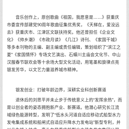
音乐创作上，原创歌曲《祖国，我愿意是……》获重庆
市委宣传部建党90周年歌曲征集优秀奖，《天梯在，爱没远
去》获重庆市、江津区文联扶持奖。他还曾担任《企业文
化》《帅乡潮》《市政月读》《几江》诗刊、《家国干城》
等多本刊物的主编、副主编或责任编辑，策划组织了“滨江之
夏”《家国情怀》专场文艺演出、石蟆川主庙会文化节、中山
汉服春节联欢会等十余场大型文化活动，用笔墨和旋律点亮
银发芳华，以文艺力量滋养城市精神。
银发创业：打破年龄边界，深耕实业科创新赛道
退休后的刘思平并未止步于传统意义上的“发挥余热”，而
是以创业者的姿态拥抱新产业、新赛道。他潜心研究长江流
域绿色能源转型，发明了“低水头河道自适应移动式船型水力
发电集成系统和船闸式自适应升降水力发电站”新型专利，并