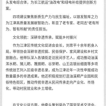
头发电综合体，为长江航运“油改电”和绿电补给提供创新方
案。
四项建议聚焦新质生产力与民生福祉，以银发智库之力
为江津高质量发展献智助力，彰显了老专家、老同志“老有所
为、智有所献”的责任担当。
文化领航：深耕非遗传承，赋能乡村振兴
作为江津区传统文化促进会会长，刘思平十余年躬身入
局，带领协会深耕非遗挖掘、民俗保护、家风建设和乡村文
旅融合。他带队深入各镇街走访民间手艺人，成功推动油溪
浑水粑、猪儿粑、篾圈粑、谷芽粑、山王店银丝细面等多项
传统技艺列入区级非遗名录，成为江津近年一次性申报成功
数量最多的非遗成果。他还积极规划打造油溪粑产业园和民
俗特色街区，推动传统非遗从民间传承走向产业化、市场
化，带动村民就业和乡土增收。
在文化公益方面，他牵头策划举办了国学学术交流会、