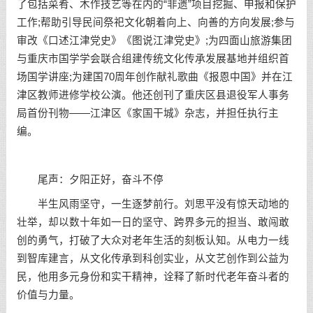
了包括菜肴、木作技艺等在内的“非遗”项目挖掘、申报和保护
工作;帮助引导民间祭祀文化朝着向上、向善的方向发展;参与
审改《口述江津党史》《图说江津党史》;为四面山旅游集团
与重庆市国学学会联合组建传统文化传承发展基地并组织首
场国学讲座;为建国70周年创作献礼歌曲《报恩中国》并在江
津区教师进修学校公演。他还创刊了重庆区县退役军人事务
局首份刊物——江津区《家国干城》杂志，并担任执行主
编。
尾声：夕阳正好，奋斗不停
半生风雨坚守，一生逐梦前行。刘思平没有惊天动地的
壮举，却以数十年如一日的坚守、跨界多元的担当、敢闯敢
创的勇气，打破了大众对老年生活的刻板认知。从电力一线
到智库建言，从文化传承到科创实业，从文艺创作到公益为
民，他用多元身份和实干精神，诠释了新时代老年奋斗者的
价值与力量。