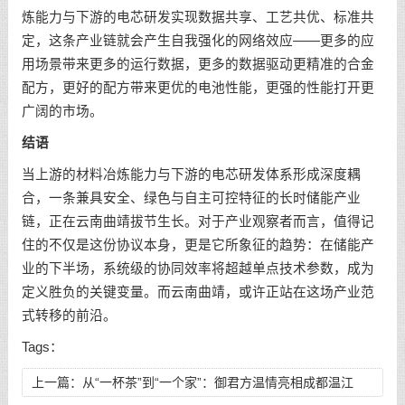
炼能力与下游的电芯研发实现数据共享、工艺共优、标准共
定，这条产业链就会产生自我强化的网络效应——更多的应
用场景带来更多的运行数据，更多的数据驱动更精准的合金
配方，更好的配方带来更优的电池性能，更强的性能打开更
广阔的市场。
结语
当上游的材料冶炼能力与下游的电芯研发体系形成深度耦
合，一条兼具安全、绿色与自主可控特征的长时储能产业
链，正在云南曲靖拔节生长。对于产业观察者而言，值得记
住的不仅是这份协议本身，更是它所象征的趋势：在储能产
业的下半场，系统级的协同效率将超越单点技术参数，成为
定义胜负的关键变量。而云南曲靖，或许正站在这场产业范
式转移的前沿。
Tags：
上一篇：
从“一杯茶”到“一个家”：御君方温情亮相成都温江