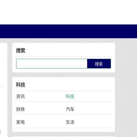
搜索
科技
资讯
科技
财商
汽车
。
家电
生活
列