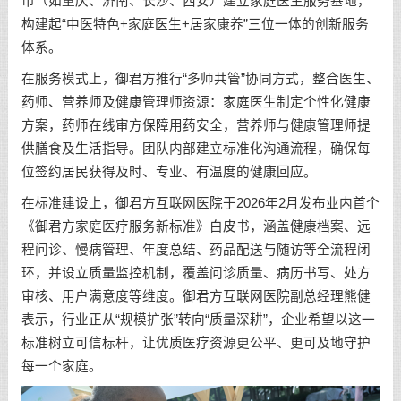
市（如重庆、济南、长沙、西安）建立家庭医生服务基地，
构建起“中医特色+家庭医生+居家康养”三位一体的创新服务
体系。
在服务模式上，御君方推行“多师共管”协同方式，整合医生、
药师、营养师及健康管理师资源：家庭医生制定个性化健康
方案，药师在线审方保障用药安全，营养师与健康管理师提
供膳食及生活指导。团队内部建立标准化沟通流程，确保每
位签约居民获得及时、专业、有温度的健康回应。
在标准建设上，御君方互联网医院于2026年2月发布业内首个
《御君方家庭医疗服务新标准》白皮书，涵盖健康档案、远
程问诊、慢病管理、年度总结、药品配送与随访等全流程闭
环，并设立质量监控机制，覆盖问诊质量、病历书写、处方
审核、用户满意度等维度。御君方互联网医院副总经理熊健
表示，行业正从“规模扩张”转向“质量深耕”，企业希望以这一
标准树立可信标杆，让优质医疗资源更公平、更可及地守护
每一个家庭。