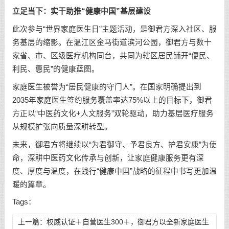
立足当下：实干助推
“健康中国”基层建设
此次参与“世界家庭医生日”主题活动，是御君方深入社区、服
务基层的缩影。在温江区金马街道滨河公园，御君方与数十
家省、市、区级医疗机构同台，共同为辖区居民铺开“便民、
利民、惠民”的健康蓝图。
家庭医生被誉为“居民健康的守门人”。在国家明确提出到
2035年家庭医生签约服务覆盖率达75%以上的目标下，御君
方正以“中医药文化+人文服务”双轮驱动，助力基层医疗服务
从规模扩张向质量深耕转型。
未来，御君方将继续以“为君御守、予君良方、护君安康”为使
命，深耕中医药文化传承与创新，让家庭健康服务更有深
度、厚度与温度，在践行“健康中国”战略的征程中书写更加温
暖的篇章。
Tags：
上一篇：
权威认证＋自营医生300＋，御君方以全新家庭医生