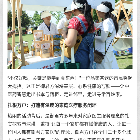
“不仅好喝，关键是能学到真东西！”一位品鉴茶饮的市民竖起
大拇指。这正是御君方深耕基层、心系健康的写照——让中
医药智慧走出书本与药柜，走进邻里，走进寻常百姓家。
扎根万户：打造有温度的家庭医疗服务闭环
热闹的活动背后，是御君方多年来对家庭医生服务理念的扎
实探索与深耕。秉持“让每一个家庭都有懂健康的人，让每一
位国人都有御君方家医”的理念，御君方已在全国二十多个城