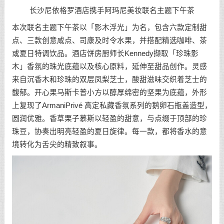
长沙尼依格罗酒店携手阿玛尼美妆联名主题下午茶
本次联名主题下午茶以「影木浮光」为名，包含六款定制甜
点、三款创意咸点、司康及时令水果，并搭配精选咖啡、茶
或夏日特调饮品。酒店饼房厨师长Kennedy撷取「珍珠影
木」香氛的珠光底蕴以及核心原料，延伸至甜品创作。灵感
来自沉香木和珍珠的双层凤梨芝士，酸甜滋味交织着芝士的
馥郁。开心果马斯卡普小方以醇厚绵密的坚果为底蕴，外形
上复现了ArmaniPrivé 高定私藏香氛系列的鹅卵石瓶盖造型，
圆润优雅。香草栗子慕斯以轻盈的甜意，与点缀于顶部的珍
珠豆，协奏出明亮轻盈的夏日旋律。每一款，都将香水的意
境转化为舌尖的精致叙事。