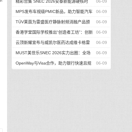
高性能的端到端空间全转录组研究解决方案
精彩合集 SNEC 2026安泰新能源硬核时
06-09
刻，跟踪方案升级，多项合作共襄光伏盛宴
MPS发布车规级PMIC新品，助力智能汽车
06-09
障
摄像头与座舱感知系统升级
TÜV莱茵为雷盛医疗静脉射频消融产品颁
06-09
发MDR公告机构证书
香港学堂国际学校推出“创造者工坊”：创新
06-09
瑞吉欧理念学前午后课程
云顶新耀宣布与威凯尔医药达成维卡格雷
06-09
，
亚太多个国家与地区独家授权许可协议
MUST美世乐SNEC 2026实力出圈：全场
06-09
景光储矩阵硬核亮相，引领全球零碳能源新范式
OpenWay与Visa合作，助力银行快速且规
06-09
务
字
模化推出新支付产品