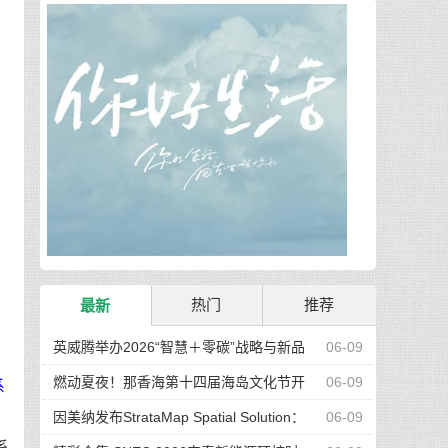
热门
推荐
最新
英威腾举办2026“智慧＋零碳”战略与新品
06-09
全球发布会 推出全新产品矩阵
燃动夏夜！那香海第十四届海岛文化节开
06-09
系
幕晚会即将盛大举办
因美纳发布StrataMap Spatial Solution：
06-09
系