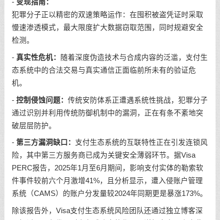
-
变现指南：
犯罪分子正以精密的双速策略运作：在囤积被盗凭证时采取
慢速渗透模式，最大限度扩大数据窃取范围，同时规避安全
检测。
-
真实性危机：
随着深度伪造技术与合成内容的泛滥，支付生
态系统中的合法交易与真实通信正面临前所未有的验证危
机。
-
控制侵蚀问题：
传统安防体系正遭遇系统性挑战，犯罪分子
通过识别并利用传统防御机制中的漏洞，正在有条不紊地突
破层层防护。
-
第三方漏洞缺口：
支付生态系统的互联特性正在引发连锁风
险，其中第三方服务商已成为关键安全薄弱环节。据Visa
PERC报告，2025年1月至6月期间，影响支付实体的勒索软
件事件较前六个月激增41%，且分析显示，遭入侵账户管理
系统（CAMS）的账户分发量较2024年同期更是暴涨173%。
除该报告外，Visa支付生态系统风险团队还通过独立博客深