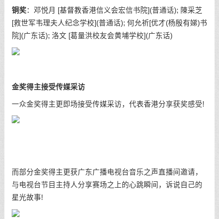
铜奖
：邓悦月 [基督教香港信义会宏信书院](普通话); 陳采芝
[救世军韦理夫人纪念学校](普通话); 何允祈[优才(杨殷有娣)书
院](广东话); 洛文 [葛量洪校友会黄埔学校](广东话)
金奖得主接受传媒采访
一众金奖得主更即场接受传媒采访，代表香港分享获奖感受!
而部分金奖得主更获广东广播电视台音乐之声直播间邀请，
与电视台节目主持人分享赛场之上的心跳瞬间，诉说自己的
星光故事!