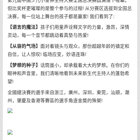
第九屆中国少儿小金钟主持大赛全国总决赛圆满落下帷幕。
但比奖杯更璀璨的是整个参与的过程! 从分赛区选拔到全国总
决赛，每一位站上舞台的孩子都是赢家! 我们看到了:
【语言的魔法】
孩子们用童声诠释文字的力量，激昂，深情
灵动，每一个音节都跳动着真垫与热爱!
【从容的气场】
面对着镜头与观众，那份超越年龄的镇定和
自信，让人惊叹! 临场应变，妙语连珠!
【梦想的种子】
话筒虽小，却承载着大大的梦想。在你们的
眼神和声音里，我们清晰地看到未来新生代主持人的蓬勃希
望!
全國總決賽的選手來自浙江，廣州，深圳，東莞，汕頭，潮
州，肇慶及香港等賽區的選手角逐金獎的殊榮!