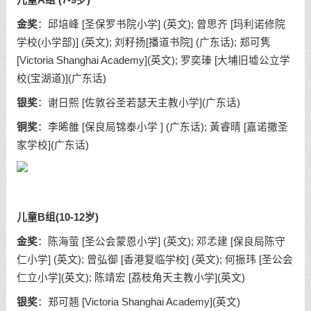
儿童A组 (7-9岁)
金奖
：邱培峰 [圣保罗书院小学] (英文); 曾思齐 [玛利诺修院
学校(小学部)] (英文); 刘籽扬[播道书院] (广东话); 郑可隽
[Victoria Shanghai Academy](英文); 罗奕瑧 [大埔旧墟公立学
校(宝湖道)](广东话)
银奖
：谢日熙 [佐敦谷圣若瑟天主教小学](广东话)
铜奖
：李晞雒 [保良局锦泰小学 ] (广东话); 黃睿晴 [嘉诺撒圣
家学校](广东话)
儿童B组(10-12岁)
金奖
：陈海萤 [圣公会蒙恩小学] (英文); 邓孞建 [保良局陈守
仁小学] (英文); 曾弘御 [香港复临学校] (英文); 何振玮 [圣公会
仁立小学](英文); 陈靖宏 [荔枝角天主教小学](英文)
银奖
：郑可翘 [Victoria Shanghai Academy](英文)