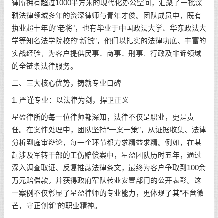
律所拥有超过1000平方米的现代化办公空间，汇聚了一批深
耕法律领域多年的资深律师与青年才俊。团队成员中，既有
执业超十年的“老将”，也有毕业于中国政法大学、华东政法大
学等知名法学院校的“新锐”，他们以扎实的法律功底、丰富的
实战经验，为客户提供民事、商事、刑事、行政及非诉领域
的全链条法律服务。
二、三大核心优势，铸就专业口碑
1. 严谨专业：以法律为剑，捍卫正义
星盈律所的每一位律师都深知，法律不仅是职业，更是责
任。在案件处理中，团队坚持“一案一策”，从证据收集、法律
分析到庭审辩论，每一个环节都力求精益求精。例如，在某
起涉及军转干部的工伤赔偿案中，星盈团队历时五年，通过
深入调查取证、反复推敲法律条文，最终为客户争取到100余
万元赔偿款，并获得政府军队转业安置部门的公开表彰。这
一案例不仅彰显了星盈律师的专业能力，更体现了其“不啻微
芒，守正创新”的职业精神。