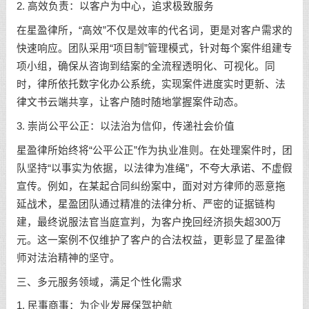
2. 高效负责：以客户为中心，追求极致服务
在星盈律所，“高效”不仅是效率的代名词，更是对客户需求的
快速响应。团队采用“项目制”管理模式，针对每个案件组建专
项小组，确保从咨询到结案的全流程透明化、可视化。同
时，律所依托数字化办公系统，实现案件进度实时更新、法
律文书云端共享，让客户随时随地掌握案件动态。
3. 崇尚公平公正：以法治为信仰，传递社会价值
星盈律所始终将“公平公正”作为执业准则。在处理案件时，团
队坚持“以事实为依据，以法律为准绳”，不夸大承诺、不虚假
宣传。例如，在某起合同纠纷案中，面对对方律师的恶意拖
延战术，星盈团队通过精准的法律分析、严密的证据链构
建，最终说服法官当庭宣判，为客户挽回经济损失超300万
元。这一案例不仅维护了客户的合法权益，更彰显了星盈律
师对法治精神的坚守。
三、多元服务领域，满足个性化需求
1. 民事商事：为企业发展保驾护航