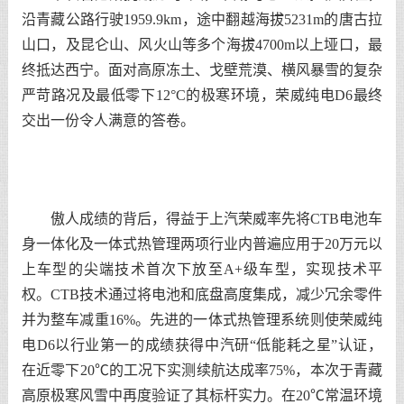
沿青藏公路行驶
1959.9
km，途中翻越海拔5231m的唐古拉
山口
，及昆仑山、风火山等多个海拔4700m以上垭口，最
终抵达西宁。面对高原冻土、戈壁荒漠、横风暴雪的复杂
严苛路况及最低零下
12
°C的极寒环境，荣威纯电D6最终
交出一份令人满意的答卷。
傲人成绩的背后，得益于上汽荣威率先将CTB电池车
身一体化及一体式热管理两项行业内普遍应用于2
0
万元以
上车型的尖端技术首次下放至A
+
级车型，实现技术平
权。
CTB技术通过
将电池和底盘高度集成，减少冗余零件
并为整车减重
16%
。先进的一体式热管理系统则使荣威纯
电D
6
以行业第一的成绩获得中汽研“低能耗之星”认证，
在近零下
20℃
的工况下实测续航达成率
75%
，本次于青藏
高原极寒风雪中再度验证了其标杆实力。在
20℃
常温环境