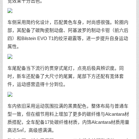
觉效果十分出色。
车侧采用简约化设计，匹配黄色车身，时尚感很强。轮圈内
部，其配备了碳陶瓷制动盘、阿基波罗的制动卡钳（前六后
四）和Bilstein EVO T1的绞牙避震等，进一步提升自身运动
属性。
车尾配备当下流行的贯穿式尾灯，点亮后极具辨识度。同
时，新车还配备了大尺寸的尾翼，尾部下方还配有宽体套
件，运动感营造得十分到位。
车内依旧采用运动氛围拉满的黑黄配色，整体布局与普通车
型一致，但在细节用料上增加了更多的碳纤维与Alcantara材
质搭配，全车配备17处碳纤维材质，内饰Alcantara材质用量
高达5㎡，高级感满满。